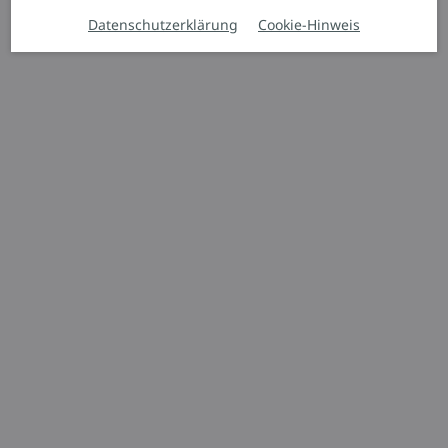
Datenschutzerklärung
Cookie-Hinweis
Automatisierte Fahrzeuge
L-MATIC
HD/HD k
Autonomer Palettenheber
1.600 kg
3.800 mm
Angebot anfordern