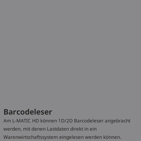
Technische Daten
Barcodeleser
Model
Tragfähigkeit/Last
Hub
Batteriespan
Am L-MATIC HD können 1D/2D Barcodeleser angebracht
/ Nennkapazi
werden, mit denen Lastdaten direkt in ein
K5
Warenwirtschaftssystem eingelesen werden können.
L-MATIC 16 HD
1,6 (t)
2844 (mm)
24 / 375 (V)/