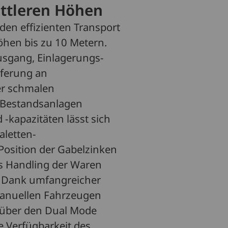
mittleren Höhen
den effizienten Transport
öhen bis zu 10 Metern.
usgang, Einlagerungs-
eferung an
er schmalen
n Bestandsanlagen
 -kapazitäten lässt sich
aletten-
Position der Gabelzinken
es Handling der Waren
e. Dank umfangreicher
 manuellen Fahrzeugen
l über den Dual Mode
e Verfügbarkeit des