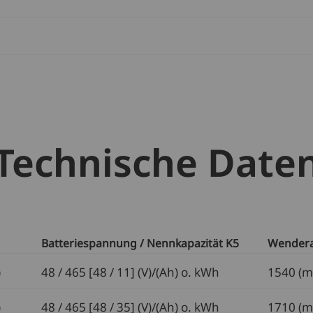
Technische Date
Batteriespannung / Nennkapazität K5
Wendera
)
48 / 465 [48 / 11] (V)/(Ah) o. kWh
1540 (
)
48 / 465 [48 / 35] (V)/(Ah) o. kWh
1710 (