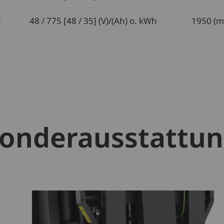
)
48 / 775 [48 / 35] (V)/(Ah) o. kWh
1950 (
onderausstattu