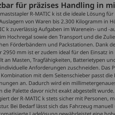
tzbar für präzises Handling in 
aststapler R-MATIC k ist die ideale Lösung für 
 Auslagern von Waren bis 2.300 Kilogramm in H
IC k zuverlässig Aufgaben im Warenein- und -a
m Hochregal sowie den Transport und die Zuli
hen Förderbändern und Packstationen. Dank d
r 2950 mm ist er zudem ideal für den Einsatz i
alt an Masten, Tragfähigkeiten, Batterietypen und
f individuelle Anforderungen zuschneiden. Das P
 Kombination mit dem Seitenschieber passt die 
ffnungen an. Dadurch wird ein millimetergenau
n die Palette davor nicht exakt abgestellt wurd
agiert der R-MATIC k stets sicher mit Personen,
ktur. Bei Bedarf lässt sich das Fahrzeug manuel
utomatisierte Ladelösung gewährleistet eine hoh