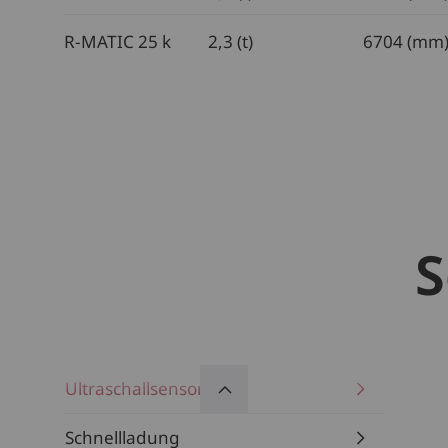
R-MATIC 25 k
2,3 (t)
6704 (mm
S
Ultraschallsensoren
Schnellladung