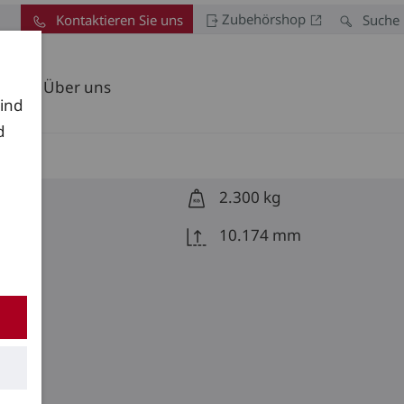
Zubehörshop
Kontaktieren Sie uns
Suche
Über uns
sind
d
2.300 kg
10.174 mm