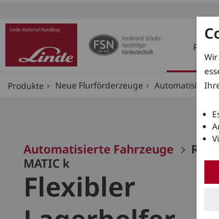
C
Produ
Wir
ess
Ihr
Neue Flurförderzeuge
Automatisierte 
Produkte
E
A
V
Automatisierte Fahrzeuge
R-
MATIC k
Flexibler