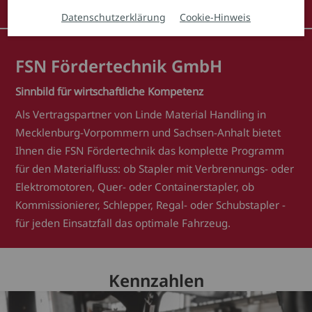
Kennzahlen
Profil
Leistungen
Management
Datenschutzerklärung
Cookie-Hinweis
FSN Fördertechnik GmbH
Sinnbild für wirtschaftliche Kompetenz
Als Vertragspartner von Linde Material Handling in
Mecklenburg-Vorpommern und Sachsen-Anhalt bietet
Ihnen die FSN Fördertechnik das komplette Programm
für den Materialfluss: ob Stapler mit Verbrennungs- oder
Elektromotoren, Quer- oder Containerstapler, ob
Kommissionierer, Schlepper, Regal- oder Schubstapler -
für jeden Einsatzfall das optimale Fahrzeug.
Kennzahlen