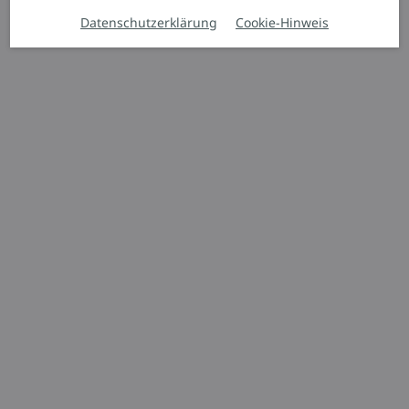
Datenschutzerklärung
Cookie-Hinweis
Automatisierte Fahrzeuge
K-MATIC
Funktionaler
Logistikroboter
1.450 kg
14.000 mm
Angebot anfordern