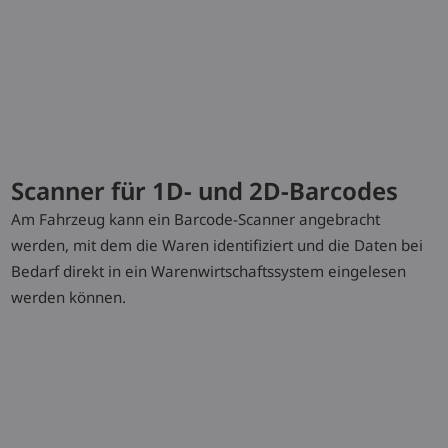
Model
Tragfähigkeit/Last
Hub
Batteriespan
/ Nennkapazi
K5
K-MATIC
1,45 (t)
7200 (6800)
80 / 700 (V)/
niedriger Hub
(mm)
o. kWh
K-MATIC
1,45 (t)
11550 (11150)
80 / 840 (V)/
Scanner für 1D- und 2D-Barcodes
mittlerer Hub
(mm)
o. kWh
Am Fahrzeug kann ein Barcode-Scanner angebracht
K-MATIC hoher
1,45 (t)
14350 (13950)
80 / 840 (V)/
werden, mit dem die Waren identifiziert und die Daten bei
Hub
(mm)
o. kWh
Bedarf direkt in ein Warenwirtschaftssystem eingelesen
werden können.
Typenblatt herunterladen
Sonderausstattung