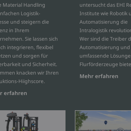
e Material Handling
untersucht das EHI Re
infachen Logistik-
Institute wie Robotik
esse und steigern die
Automatisierung die
ienz in Ihrem
Intralogistik revolutio
rnehmen. Sie lassen sich
Wer sind die Treiber 
ch integrieren, flexibel
Automatisierung und
etzen und sorgen für
umfassende Lösunge
erbarkeit und Sicherheit.
Flurförderzeuge biete
mmen knacken wir Ihren
Mehr erfahren
uktions-Hiighscore.
r erfahren