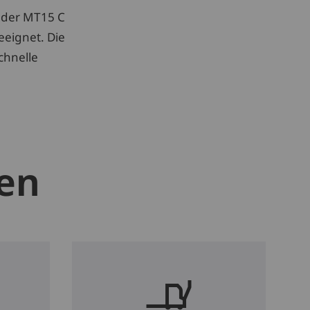
 der MT15 C
eeignet. Die
chnelle
len