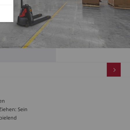
sen
iehen: Sein
pielend