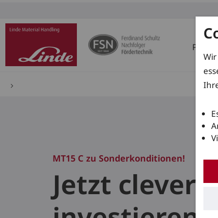
C
Produ
Wir
ess
Ihr
E
A
V
MT15 C zu Sonderkonditionen!
Jetzt clever
investieren.