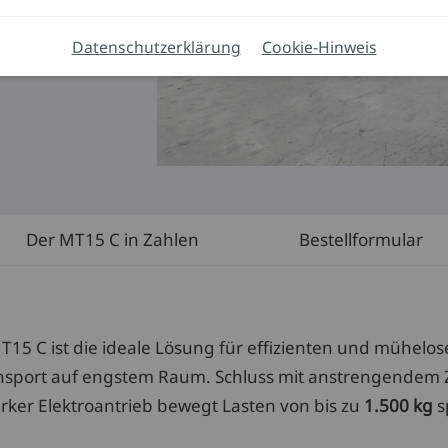
Datenschutzerklärung
Cookie-Hinweis
Der MT15 C in Zahlen
Bestellformular
T15 C ist die ideale Lösung für effizienten und mühelo
nsport auf engstem Raum. Schluss mit anstrengendem Z
arker Elektroantrieb bewegt Lasten von bis zu
1.500 kg
s