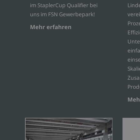
im StaplerCup Qualifier bei
Lind
uns im FSN Gewerbepark!
vere
Proz
Mehr erfahren
Effiz
Unte
einfa
eins
Skali
Zusa
Prod
Meh