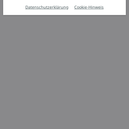
Datenschutzerklärung
Cookie-Hinweis
Hochhubwagen
L14 – L20
Kraftvoller Hub
2.000 kg
6.216 mm
Angebot anfordern