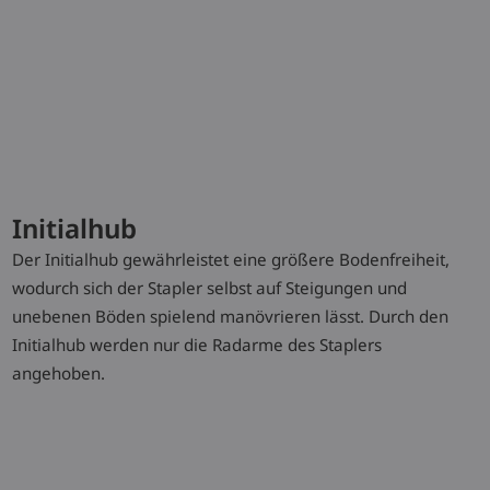
L16
1,6 (t)
2844 (mm)
6 / 6 km/h
L20
2,0 (t)
2684 (mm)
6 / 6 km/h
Typenblatt herunterladen
Initialhub
Der Initialhub gewährleistet eine größere Bodenfreiheit,
wodurch sich der Stapler selbst auf Steigungen und
unebenen Böden spielend manövrieren lässt. Durch den
Sonderausstattung
Initialhub werden nur die Radarme des Staplers
angehoben.
Initialhub
Kühlhausausführung bis -35C°