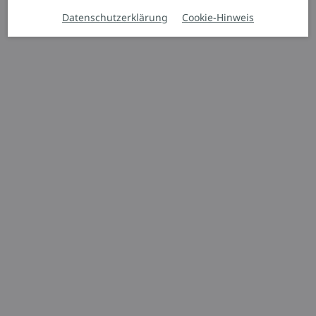
Datenschutzerklärung
Cookie-Hinweis
Hochhubwagen
D06 – D10
Ausdauerndes
Manövrierwunder
2.000 kg
2.024 mm
Angebot anfordern