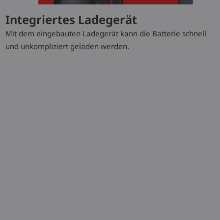
Sonderausstattung
Integriertes Ladegerät
Mit dem eingebauten Ladegerät kann die Batterie schnell
Integriertes Ladegerät
und unkompliziert geladen werden.
Kühlhausausführung
Li-ION-Technologie
Lastschutzgitter
Autolift
SafetySpeed
Seitliche Hub-Tasten
Aktive Fußschutzleiste