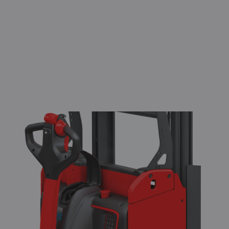
Model
Tragfähigkeit/Last
Hub
Fahrgeschwin
mit/ohne Las
D06
1,6 / (0,6 + 1,0)
989 (mm)
6 / 6 km/h
(t)
D08
1,8 / (0,8 + 1,0)
1730 (mm)
6 / 6 km/h
(t)
D10
2,0 / (1,0 + 1,0)
2024 (mm)
5 / 5 km/h
(t)
Typenblatt herunterladen