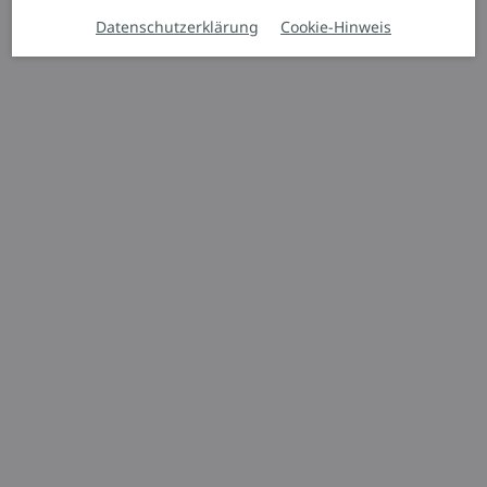
Datenschutzerklärung
Cookie-Hinweis
Schubmaststapler
Ri14 – Ri18
Kompakter Lagerprofi
1.800 kg
11.000 mm
Angebot anfordern
Dieses Gerät mieten