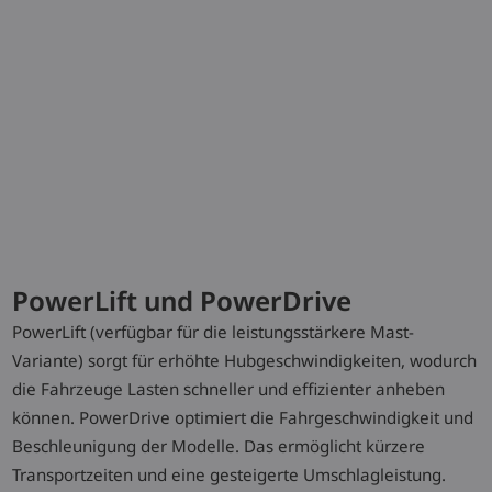
Technische Daten
Model
Tragfähigkeit/Last
Hub
Fahrgeschwin
mit/ohne Las
PowerLift und PowerDrive
Ri14
1,4 (t)
5720 (mm)
13 / 13 km/h
PowerLift (verfügbar für die leistungsstärkere Mast-
Variante) sorgt für erhöhte Hubgeschwindigkeiten, wodurch
Ri14
1,4 (t)
8570 (mm)
11 / 11 (13/
die Fahrzeuge Lasten schneller und effizienter anheben
km/h
können. PowerDrive optimiert die Fahrgeschwindigkeit und
Beschleunigung der Modelle. Das ermöglicht kürzere
Ri16
1,6 (t)
5720 (mm)
13 / 13 km/h
Transportzeiten und eine gesteigerte Umschlagleistung.