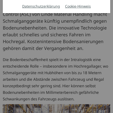
Es ist eine bahnbrechende Neuentwicklung: Das
Datenschutzerklärung
Cookie-Hinweis
hochreaktive Assistenzsystem Active Stability
Control (ASC) von Linde Material Handling macht
Schmalganggeräte künftig unempfindlich gegen
Bodenunebenheiten. Die innovative Technologie
erlaubt schnelles und sicheres Fahren im
Hochregal. Kostenintensive Bodensanierungen
gehören damit der Vergangenheit an.
Die Bodenbeschaffenheit spielt in der Intralogistik eine
entscheidende Rolle – insbesondere im Hochregallager, wo
Schmalganggeräte mit Hubhöhen von bis zu 18 Metern
arbeiten und die Abstände zwischen Fahrzeug und Regal
konzeptbedingt sehr gering sind. Hier können selbst
Bodenunebenheiten im Millimeterbereich gefährliche
Schwankungen des Fahrzeugs auslösen.