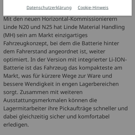
integrierter Li-ION-Batterie auf den
Datenschutzerklärung
Cookie-Hinweis
Markt
Mit den neuen Horizontal-Kommissionierern
Linde N20 und N25 hat Linde Material Handling
(MH) sein am Markt einzigartiges
Fahrzeugkonzept, bei dem die Batterie hinter
dem Fahrerstand angeordnet ist, weiter
optimiert. In der Version mit integrierter Li-ION-
Batterie ist das Fahrzeug das kompakteste am
Markt, was für kürzere Wege zur Ware und
bessere Wendigkeit in engen Lagerbereichen
sorgt. Zusammen mit weiteren
Ausstattungsmerkmalen können die
Lagermitarbeiter ihre Pickaufträge schneller und
dabei gleichzeitig sicher und komfortabel
erledigen.