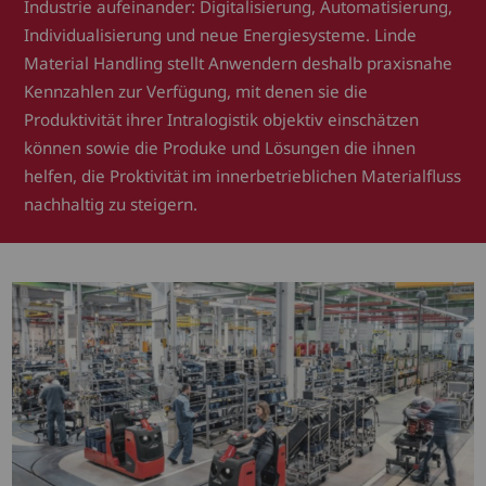
Industrie aufeinander: Digitalisierung, Automatisierung,
Individualisierung und neue Energiesysteme. Linde
Material Handling stellt Anwendern deshalb praxisnahe
Kennzahlen zur Verfügung, mit denen sie die
Produktivität ihrer Intralogistik objektiv einschätzen
können sowie die Produke und Lösungen die ihnen
helfen, die Proktivität im innerbetrieblichen Materialfluss
nachhaltig zu steigern.