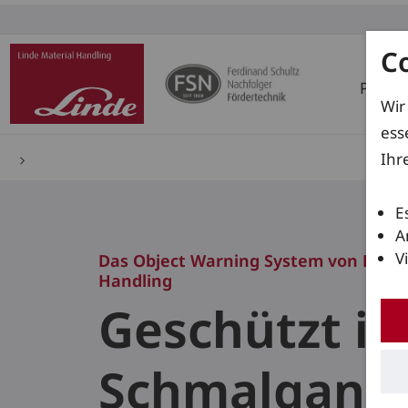
C
Produ
Wir
ess
Ihr
E
A
V
Das Object Warning System von Linde
Handling
Geschützt i
Schmalgang