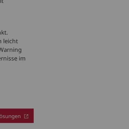
it
kt.
 leicht
 Warning
rnisse im
slösungen