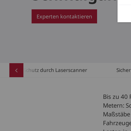
Experten kontaktieren
Schutz durch Laserscanner
Siche
Bis zu 40
Metern: S
Maßstäbe 
Fahrzeuge