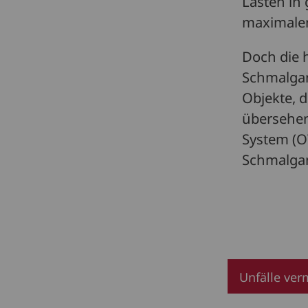
Lasten in
maximalem
Doch die 
Schmalgang
Objekte, 
übersehen
System (O
Schmalgan
Unfälle ver