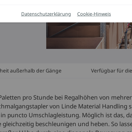
Datenschutzerklärung
Cookie-Hinweis
rheit außerhalb der Gänge
Verfügbar für di
 Paletten pro Stunde bei Regalhöhen von mehre
chmalgangstapler von Linde Material Handling 
in puncto Umschlagleistung. Möglich ist das, da
 gleichzeitig beschleunigen und heben. So lass